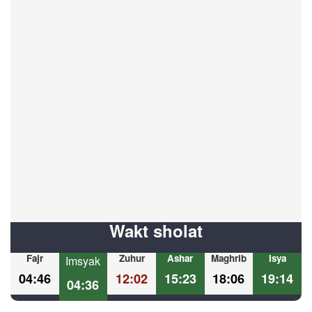
Wakt sholat
Fajr
Zuhur
Ashar
Maghrib
Isya
Imsyak
04:46
12:02
15:23
18:06
19:14
04:36