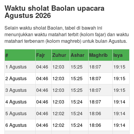
Waktu sholat Baolan upacara
Agustus 2026
Selain waktu sholat Baolan, tabel di bawah ini
menunjukkan waktu matahari terbit (kolom fajar) dan waktu
matahari terbenam (kolom maghreb) untuk bulan Agustus.
#
Fajr
Zuhur
Ashar
Maghrib
Isya
1 Agustus
04:46
12:03
15:25
18:07
19:15
2 Agustus
04:46
12:03
15:25
18:07
19:15
3 Agustus
04:46
12:03
15:25
18:07
19:15
4 Agustus
04:46
12:03
15:24
18:07
19:14
5 Agustus
04:46
12:02
15:24
18:06
19:14
6 Agustus
04:46
12:02
15:24
18:06
19:14