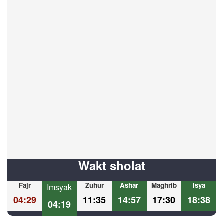
Wakt sholat
Fajr
Zuhur
Ashar
Maghrib
Isya
Imsyak
04:29
11:35
14:57
17:30
18:38
04:19