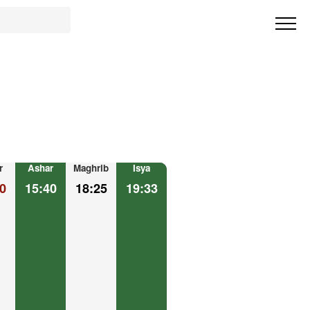
r
Ashar
Maghrib
Isya
0
15:40
18:25
19:33