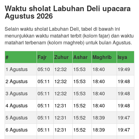
Waktu sholat Labuhan Deli upacara
Agustus 2026
Selain waktu sholat Labuhan Deli, tabel di bawah ini
menunjukkan waktu matahari terbit (kolom fajar) dan waktu
matahari terbenam (kolom maghreb) untuk bulan Agustus.
#
Fajr
Zuhur
Ashar
Maghrib
Isya
1 Agustus
05:10
12:32
15:53
18:40
19:49
2 Agustus
05:11
12:32
15:53
18:40
19:48
3 Agustus
05:11
12:32
15:53
18:40
19:48
4 Agustus
05:11
12:31
15:52
18:40
19:48
5 Agustus
05:11
12:31
15:52
18:39
19:47
6 Agustus
05:11
12:31
15:52
18:39
19:47