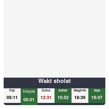
Wakt sholat
Fajr
Zuhur
Ashar
Maghrib
Isya
Imsyak
05:11
12:31
15:52
18:39
19:47
05:01