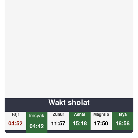
Wakt sholat
Fajr
Zuhur
Ashar
Maghrib
Isya
Imsyak
04:52
11:57
15:18
17:50
18:58
04:42