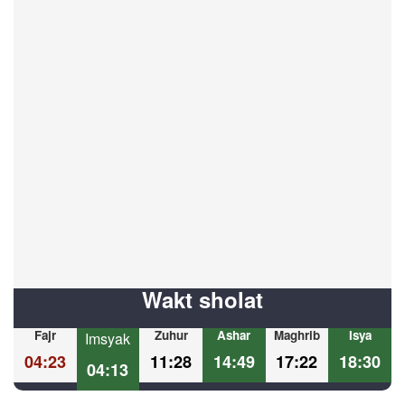
Wakt sholat
Fajr
Zuhur
Ashar
Maghrib
Isya
Imsyak
04:23
11:28
14:49
17:22
18:30
04:13