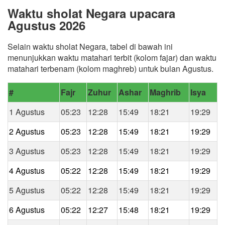
Waktu sholat Negara upacara
Agustus 2026
Selain waktu sholat Negara, tabel di bawah ini
menunjukkan waktu matahari terbit (kolom fajar) dan waktu
matahari terbenam (kolom maghreb) untuk bulan Agustus.
#
Fajr
Zuhur
Ashar
Maghrib
Isya
1 Agustus
05:23
12:28
15:49
18:21
19:29
2 Agustus
05:23
12:28
15:49
18:21
19:29
3 Agustus
05:23
12:28
15:49
18:21
19:29
4 Agustus
05:22
12:28
15:49
18:21
19:29
5 Agustus
05:22
12:28
15:49
18:21
19:29
6 Agustus
05:22
12:27
15:48
18:21
19:29