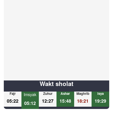
Wakt sholat
Fajr
Zuhur
Ashar
Maghrib
Isya
Imsyak
05:22
12:27
15:48
18:21
19:29
05:12