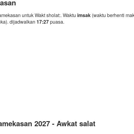
kasan
amekasan untuk Wakt sholat:. Waktu
imsak
(waktu berhenti mak
uka). dijadwalkan
17:27
puasa.
mekasan 2027 - Awkat salat