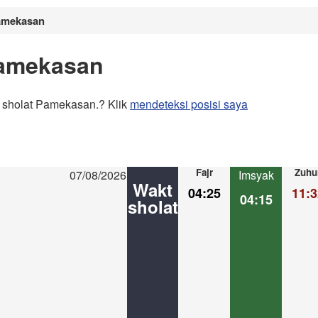
Pamekasan
Pamekasan
 sholat Pamekasan.? Klik
mendeteksi posisi saya
Fajr
Zuhu
07/08/2026
Imsyak
Wakt
04:25
11:3
04:15
sholat