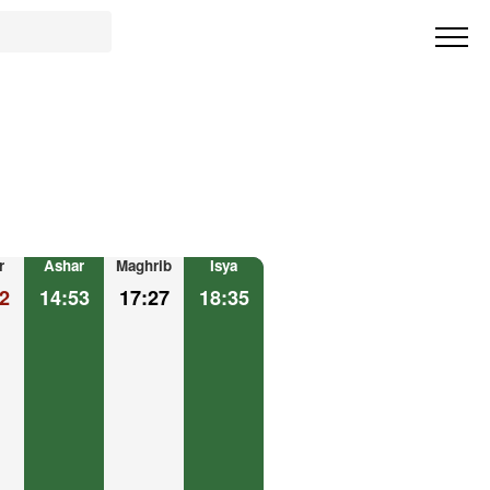
r
Ashar
Maghrib
Isya
2
14:53
17:27
18:35