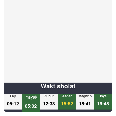
Wakt sholat
Fajr
Zuhur
Ashar
Maghrib
Isya
Imsyak
05:12
12:33
15:52
18:41
19:48
05:02