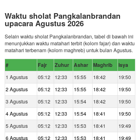
Waktu sholat Pangkalanbrandan
upacara Agustus 2026
Selain waktu sholat Pangkalanbrandan, tabel di bawah ini
menunjukkan waktu matahari terbit (kolom fajar) dan waktu
matahari terbenam (kolom maghreb) untuk bulan Agustus.
#
Fajr
Zuhur
Ashar
Maghrib
Isya
1 Agustus
05:12
12:33
15:55
18:42
19:50
2 Agustus
05:12
12:33
15:55
18:42
19:50
3 Agustus
05:12
12:33
15:54
18:42
19:50
4 Agustus
05:12
12:33
15:54
18:41
19:50
5 Agustus
05:12
12:33
15:53
18:41
19:49
6 Agustus
05:12
12:33
15:53
18:41
19:49