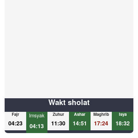
Wakt sholat
Fajr
Zuhur
Ashar
Maghrib
Isya
Imsyak
04:23
11:30
14:51
17:24
18:32
04:13