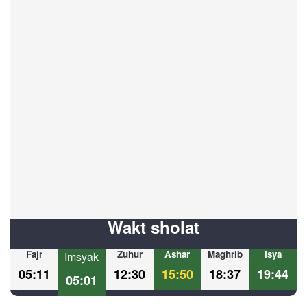
Wakt sholat
Fajr
Zuhur
Ashar
Maghrib
Isya
Imsyak
05:11
12:30
15:50
18:37
19:44
05:01