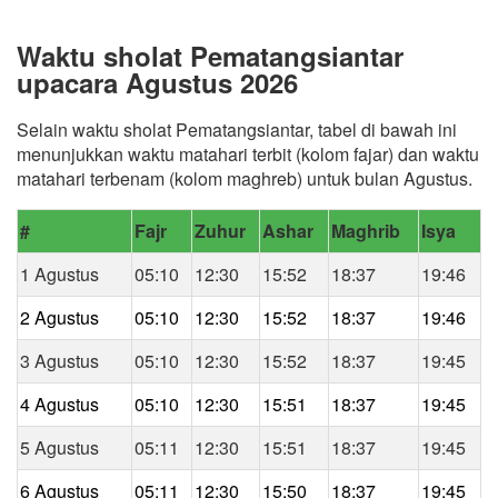
Waktu sholat Pematangsiantar
upacara Agustus 2026
Selain waktu sholat Pematangsiantar, tabel di bawah ini
menunjukkan waktu matahari terbit (kolom fajar) dan waktu
matahari terbenam (kolom maghreb) untuk bulan Agustus.
#
Fajr
Zuhur
Ashar
Maghrib
Isya
1 Agustus
05:10
12:30
15:52
18:37
19:46
2 Agustus
05:10
12:30
15:52
18:37
19:46
3 Agustus
05:10
12:30
15:52
18:37
19:45
4 Agustus
05:10
12:30
15:51
18:37
19:45
5 Agustus
05:11
12:30
15:51
18:37
19:45
6 Agustus
05:11
12:30
15:50
18:37
19:45