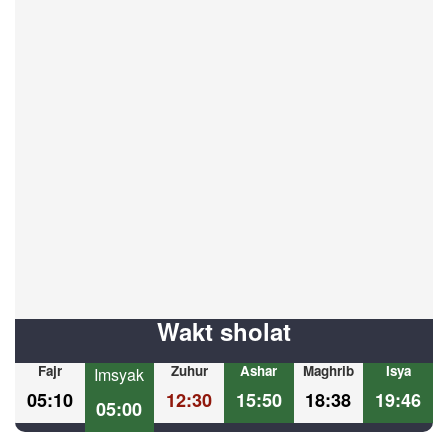
Wakt sholat
Fajr
Zuhur
Ashar
Maghrib
Isya
Imsyak
05:10
12:30
15:50
18:38
19:46
05:00