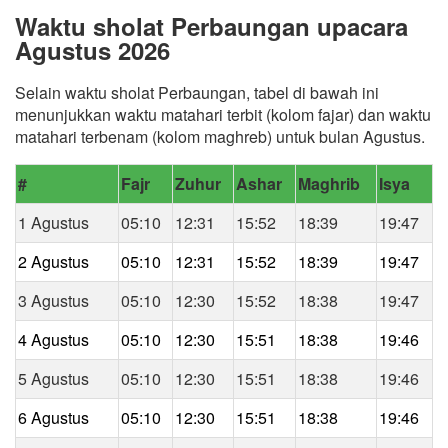
Waktu sholat Perbaungan upacara
Agustus 2026
Selain waktu sholat Perbaungan, tabel di bawah ini
menunjukkan waktu matahari terbit (kolom fajar) dan waktu
matahari terbenam (kolom maghreb) untuk bulan Agustus.
#
Fajr
Zuhur
Ashar
Maghrib
Isya
1 Agustus
05:10
12:31
15:52
18:39
19:47
2 Agustus
05:10
12:31
15:52
18:39
19:47
3 Agustus
05:10
12:30
15:52
18:38
19:47
4 Agustus
05:10
12:30
15:51
18:38
19:46
5 Agustus
05:10
12:30
15:51
18:38
19:46
6 Agustus
05:10
12:30
15:51
18:38
19:46