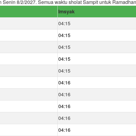
 Senin 8/2/2027. Semua waktu sholat Sampit untuk Ramadhan
Imsyak
04:15
04:15
04:15
04:15
04:15
04:16
04:16
04:16
04:16
04:16