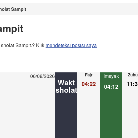
holat Sampit
ampit
sholat Sampit.? Klik
mendeteksi posisi saya
Fajr
Zuhu
06/08/2026
Imsyak
Wakt
04:22
11:3
04:12
sholat