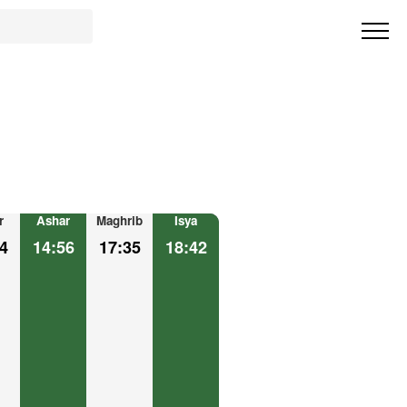
r
Ashar
Maghrib
Isya
4
14:56
17:35
18:42