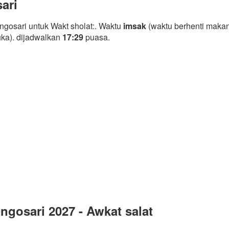
ari
gosari untuk Wakt sholat:. Waktu
imsak
(waktu berhenti makan
uka). dijadwalkan
17:29
puasa.
gosari 2027 - Awkat salat