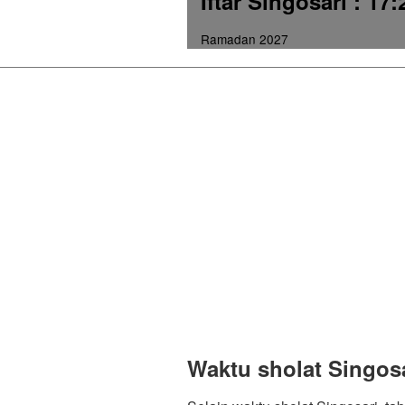
Iftar Singosari
: 17:
Ramadan 2027
Waktu sholat Singos