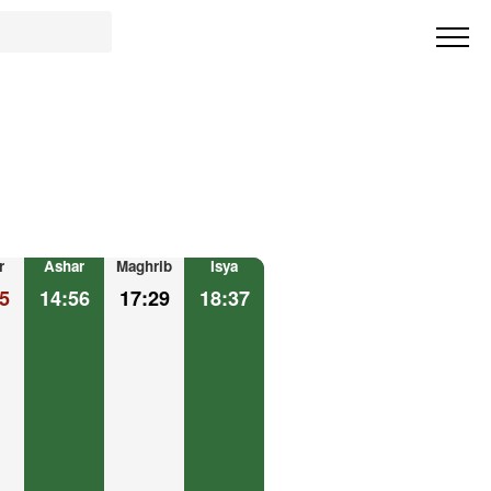
r
Ashar
Maghrib
Isya
5
14:56
17:29
18:37