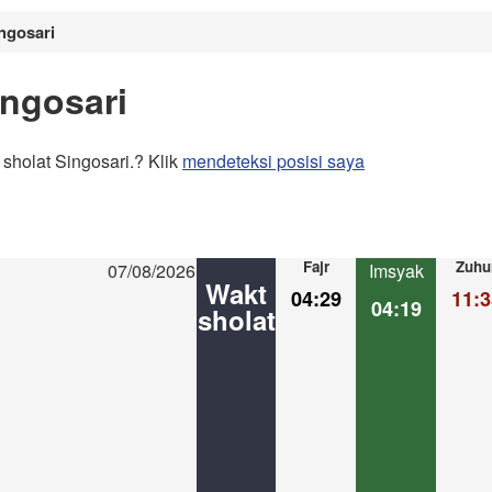
ingosari
ingosari
sholat Singosari.? Klik
mendeteksi posisi saya
Fajr
Zuhu
07/08/2026
Imsyak
Wakt
04:29
11:3
04:19
sholat