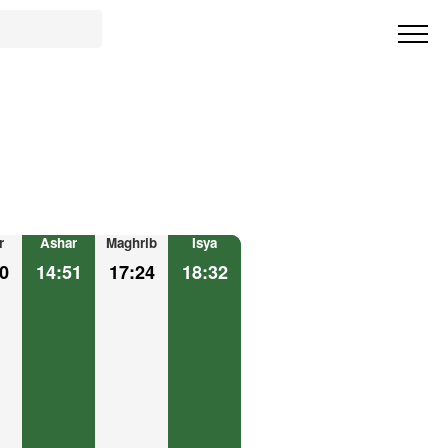
r
Ashar
Maghrib
Isya
0
14:51
17:24
18:32