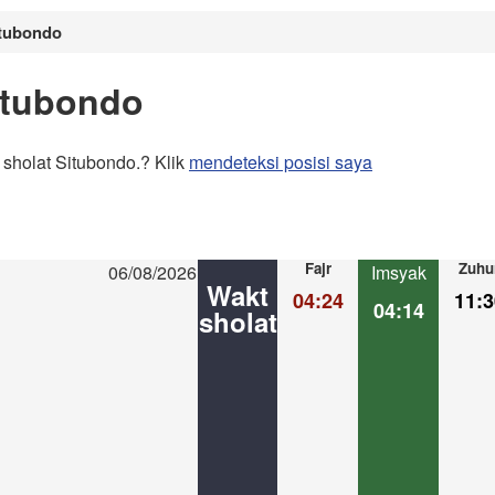
itubondo
itubondo
sholat Situbondo.? Klik
mendeteksi posisi saya
Fajr
Zuhu
06/08/2026
Imsyak
Wakt
04:24
11:3
04:14
sholat