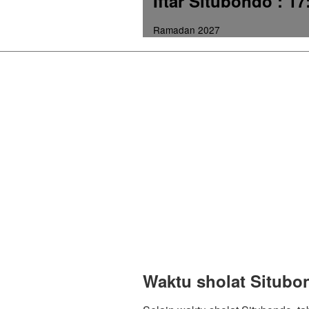
Iftar Situbondo
: 17
Ramadan 2027
Waktu sholat Situbo