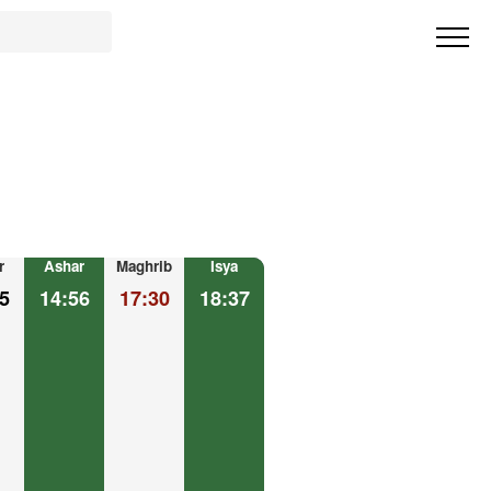
r
Ashar
Maghrib
Isya
5
14:56
17:30
18:37