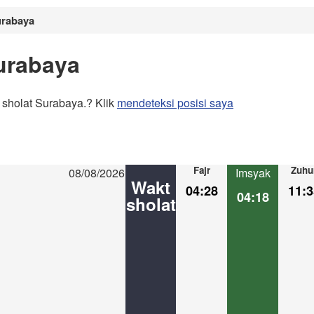
urabaya
urabaya
 sholat Surabaya.? Klik
mendeteksi posisi saya
Fajr
Zuhu
08/08/2026
Imsyak
Wakt
04:28
11:3
04:18
sholat