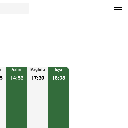
r
Ashar
Maghrib
Isya
5
14:56
17:30
18:38