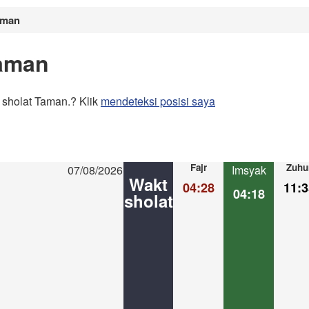
aman
Taman
 sholat Taman.? Klik
mendeteksi posisi saya
Fajr
Zuhu
07/08/2026
Imsyak
Wakt
04:28
11:3
04:18
sholat