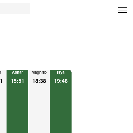
r
Ashar
Maghrib
Isya
1
15:51
18:38
19:46