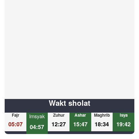
Wakt sholat
Fajr
Zuhur
Ashar
Maghrib
Isya
Imsyak
05:07
12:27
15:47
18:34
19:42
04:57