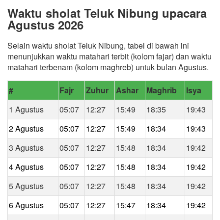
Waktu sholat Teluk Nibung upacara
Agustus 2026
Selain waktu sholat Teluk Nibung, tabel di bawah ini
menunjukkan waktu matahari terbit (kolom fajar) dan waktu
matahari terbenam (kolom maghreb) untuk bulan Agustus.
#
Fajr
Zuhur
Ashar
Maghrib
Isya
1 Agustus
05:07
12:27
15:49
18:35
19:43
2 Agustus
05:07
12:27
15:49
18:34
19:43
3 Agustus
05:07
12:27
15:48
18:34
19:42
4 Agustus
05:07
12:27
15:48
18:34
19:42
5 Agustus
05:07
12:27
15:48
18:34
19:42
6 Agustus
05:07
12:27
15:47
18:34
19:42