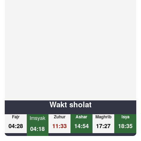
Wakt sholat
Fajr
Zuhur
Ashar
Maghrib
Isya
Imsyak
04:28
11:33
14:54
17:27
18:35
04:18