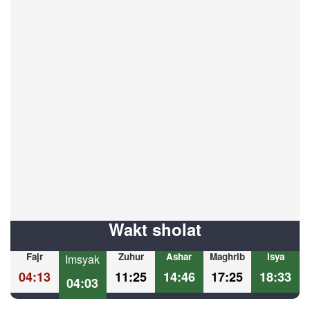
Wakt sholat
Fajr
Zuhur
Ashar
Maghrib
Isya
Imsyak
04:13
11:25
14:46
17:25
18:33
04:03