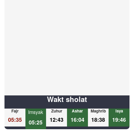
Wakt sholat
Fajr
Zuhur
Ashar
Maghrib
Isya
Imsyak
05:35
12:43
16:04
18:38
19:46
05:25