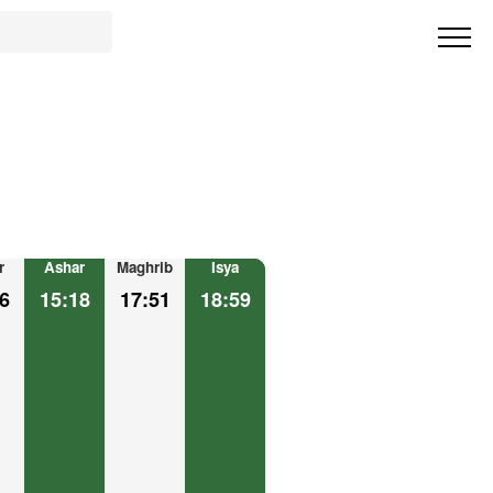
r
Ashar
Maghrib
Isya
6
15:18
17:51
18:59