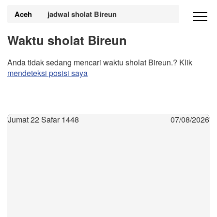
Aceh
jadwal sholat Bireun
Waktu sholat Bireun
Anda tidak sedang mencari waktu sholat Bireun.? Klik
mendeteksi posisi saya
Jumat 22 Safar 1448
07/08/2026