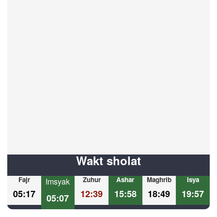
Wakt sholat
Fajr
Zuhur
Ashar
Maghrib
Isya
Imsyak
05:17
12:39
15:58
18:49
19:57
05:07