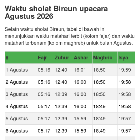
Waktu sholat Bireun upacara
Agustus 2026
Selain waktu sholat Bireun, tabel di bawah ini
menunjukkan waktu matahari terbit (kolom fajar) dan waktu
matahari terbenam (kolom maghreb) untuk bulan Agustus.
#
Fajr
Zuhur
Ashar
Maghrib
Isya
1 Agustus
05:16
12:40
16:01
18:50
19:59
2 Agustus
05:16
12:40
16:00
18:50
19:58
3 Agustus
05:16
12:39
16:00
18:50
19:58
4 Agustus
05:17
12:39
16:00
18:49
19:58
5 Agustus
05:17
12:39
15:59
18:49
19:57
6 Agustus
05:17
12:39
15:59
18:49
19:57