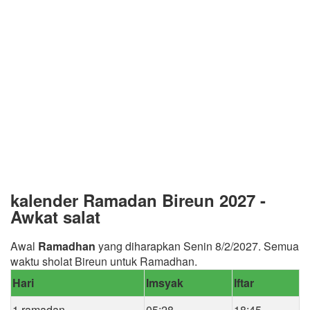
kalender Ramadan Bireun 2027 -
Awkat salat
Awal
Ramadhan
yang diharapkan Senin 8/2/2027. Semua
waktu sholat Bireun untuk Ramadhan.
Hari
Imsyak
Iftar
1 ramadan
05:28
18:45