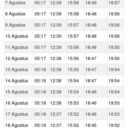
7 Agustus
05:17
12:39
15:58
18:49
19:57
8 Agustus
05:17
12:39
15:58
18:48
19:56
9 Agustus
05:17
12:39
15:57
18:48
19:56
10 Agustus
05:17
12:39
15:57
18:48
19:56
11 Agustus
05:17
12:39
15:56
18:48
19:55
12 Agustus
05:17
12:38
15:56
18:47
19:55
13 Agustus
05:18
12:38
15:55
18:47
19:54
14 Agustus
05:18
12:38
15:54
18:47
19:54
15 Agustus
05:18
12:38
15:54
18:46
19:54
16 Agustus
05:18
12:38
15:53
18:46
19:53
17 Agustus
05:18
12:37
15:52
18:46
19:53
18 Agustus
05:18
12:37
15:52
18:45
19:52