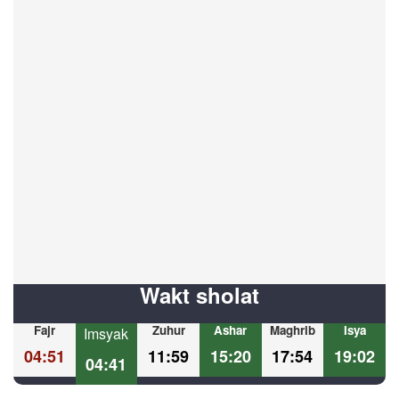
Wakt sholat
Fajr
Zuhur
Ashar
Maghrib
Isya
Imsyak
04:51
11:59
15:20
17:54
19:02
04:41