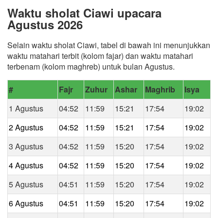
Waktu sholat Ciawi upacara
Agustus 2026
Selain waktu sholat Ciawi, tabel di bawah ini menunjukkan
waktu matahari terbit (kolom fajar) dan waktu matahari
terbenam (kolom maghreb) untuk bulan Agustus.
#
Fajr
Zuhur
Ashar
Maghrib
Isya
1 Agustus
04:52
11:59
15:21
17:54
19:02
2 Agustus
04:52
11:59
15:21
17:54
19:02
3 Agustus
04:52
11:59
15:20
17:54
19:02
4 Agustus
04:52
11:59
15:20
17:54
19:02
5 Agustus
04:51
11:59
15:20
17:54
19:02
6 Agustus
04:51
11:59
15:20
17:54
19:02