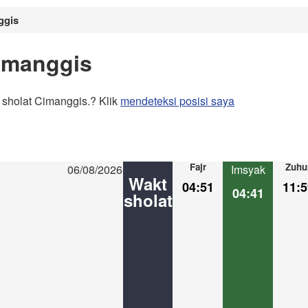
ggis
imanggis
 sholat Cimanggis.? Klik
mendeteksi posisi saya
Fajr
Zuhu
06/08/2026
Imsyak
Wakt
04:51
11:5
04:41
sholat