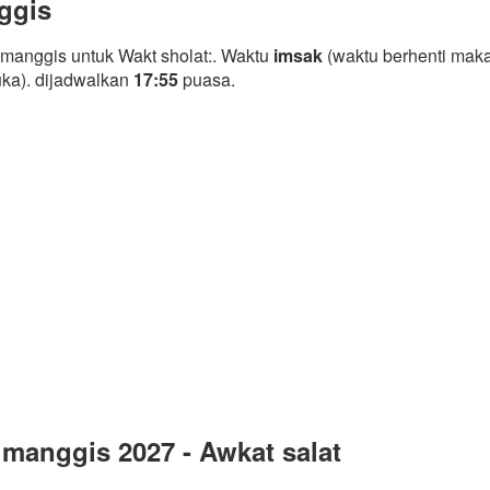
ggis
manggis untuk Wakt sholat:. Waktu
imsak
(waktu berhenti maka
uka). dijadwalkan
17:55
puasa.
manggis 2027 - Awkat salat