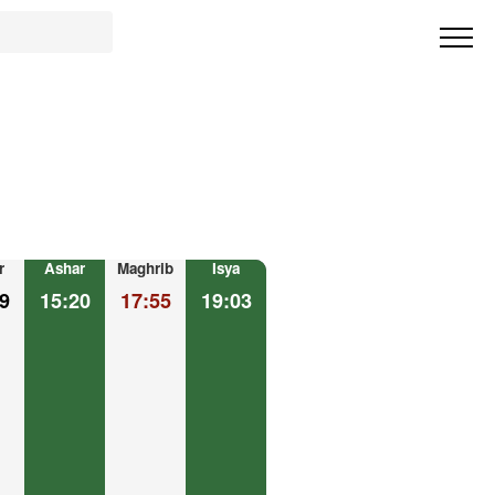
r
Ashar
Maghrib
Isya
9
15:20
17:55
19:03