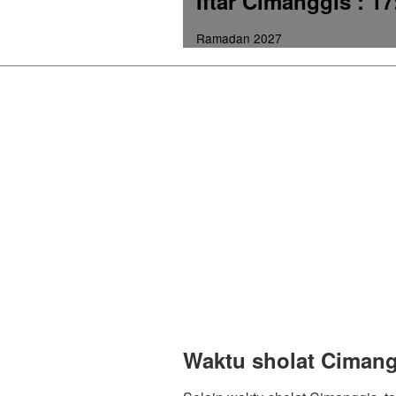
Iftar Cimanggis
: 17
Ramadan 2027
Waktu sholat Cimang