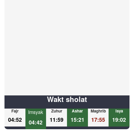
Wakt sholat
Fajr
Zuhur
Ashar
Maghrib
Isya
Imsyak
04:52
11:59
15:21
17:55
19:02
04:42