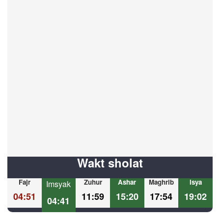
Wakt sholat
Fajr
Zuhur
Ashar
Maghrib
Isya
Imsyak
04:51
11:59
15:20
17:54
19:02
04:41