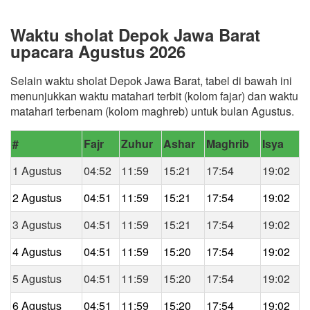
Waktu sholat Depok Jawa Barat
upacara Agustus 2026
Selain waktu sholat Depok Jawa Barat, tabel di bawah ini
menunjukkan waktu matahari terbit (kolom fajar) dan waktu
matahari terbenam (kolom maghreb) untuk bulan Agustus.
#
Fajr
Zuhur
Ashar
Maghrib
Isya
1 Agustus
04:52
11:59
15:21
17:54
19:02
2 Agustus
04:51
11:59
15:21
17:54
19:02
3 Agustus
04:51
11:59
15:21
17:54
19:02
4 Agustus
04:51
11:59
15:20
17:54
19:02
5 Agustus
04:51
11:59
15:20
17:54
19:02
6 Agustus
04:51
11:59
15:20
17:54
19:02