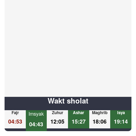
Wakt sholat
Fajr
Zuhur
Ashar
Maghrib
Isya
Imsyak
04:53
12:05
15:27
18:06
19:14
04:43