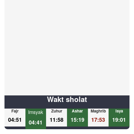
Wakt sholat
Fajr
Zuhur
Ashar
Maghrib
Isya
Imsyak
04:51
11:58
15:19
17:53
19:01
04:41