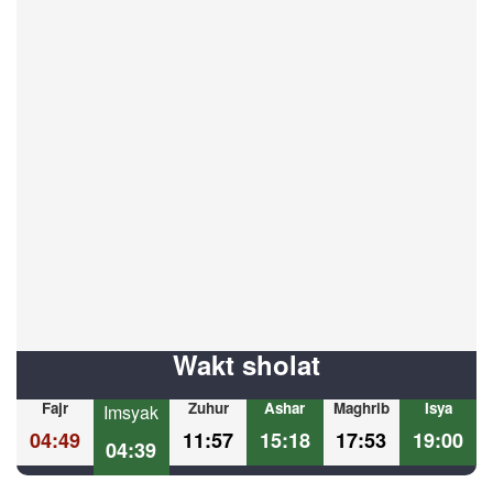
Wakt sholat
Fajr
Zuhur
Ashar
Maghrib
Isya
Imsyak
04:49
11:57
15:18
17:53
19:00
04:39