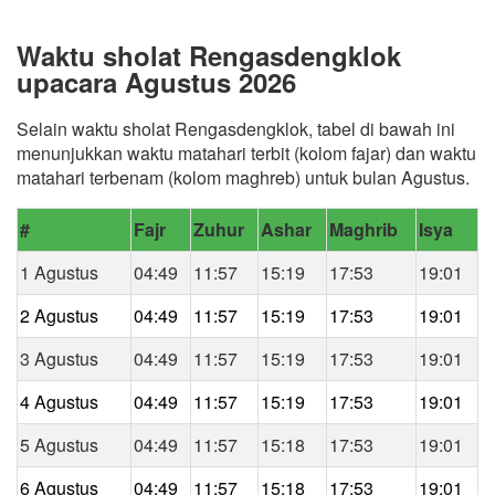
Waktu sholat Rengasdengklok
upacara Agustus 2026
Selain waktu sholat Rengasdengklok, tabel di bawah ini
menunjukkan waktu matahari terbit (kolom fajar) dan waktu
matahari terbenam (kolom maghreb) untuk bulan Agustus.
#
Fajr
Zuhur
Ashar
Maghrib
Isya
1 Agustus
04:49
11:57
15:19
17:53
19:01
2 Agustus
04:49
11:57
15:19
17:53
19:01
3 Agustus
04:49
11:57
15:19
17:53
19:01
4 Agustus
04:49
11:57
15:19
17:53
19:01
5 Agustus
04:49
11:57
15:18
17:53
19:01
6 Agustus
04:49
11:57
15:18
17:53
19:01