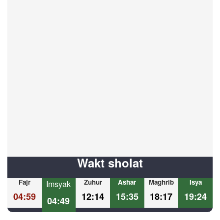
Wakt sholat
Fajr
Zuhur
Ashar
Maghrib
Isya
Imsyak
04:59
12:14
15:35
18:17
19:24
04:49