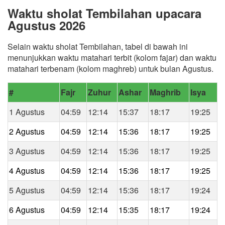
Waktu sholat Tembilahan upacara
Agustus 2026
Selain waktu sholat Tembilahan, tabel di bawah ini
menunjukkan waktu matahari terbit (kolom fajar) dan waktu
matahari terbenam (kolom maghreb) untuk bulan Agustus.
#
Fajr
Zuhur
Ashar
Maghrib
Isya
1 Agustus
04:59
12:14
15:37
18:17
19:25
2 Agustus
04:59
12:14
15:36
18:17
19:25
3 Agustus
04:59
12:14
15:36
18:17
19:25
4 Agustus
04:59
12:14
15:36
18:17
19:25
5 Agustus
04:59
12:14
15:36
18:17
19:24
6 Agustus
04:59
12:14
15:35
18:17
19:24