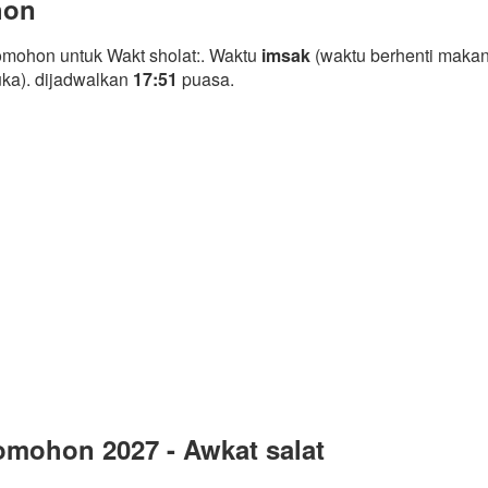
hon
mohon untuk Wakt sholat:. Waktu
imsak
(waktu berhenti makan
uka). dijadwalkan
17:51
puasa.
mohon 2027 - Awkat salat