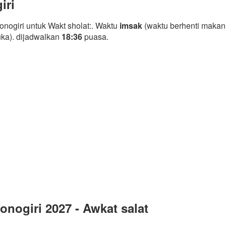
iri
nogiri untuk Wakt sholat:. Waktu
imsak
(waktu berhenti makan
uka). dijadwalkan
18:36
puasa.
nogiri 2027 - Awkat salat