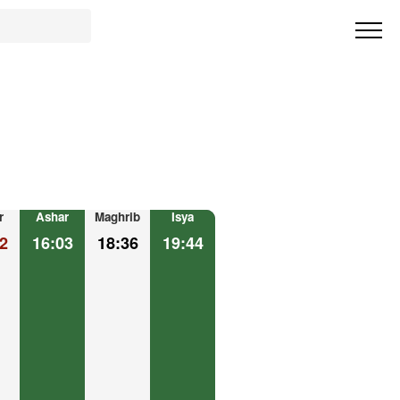
r
Ashar
Maghrib
Isya
2
16:03
18:36
19:44