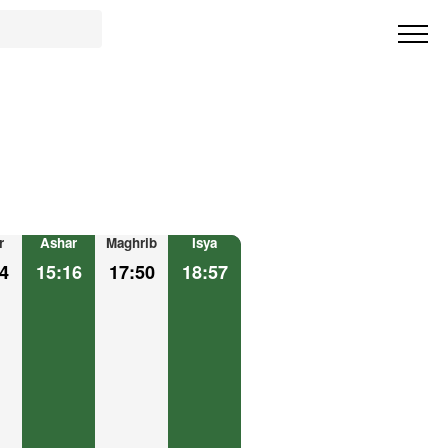
r
Ashar
Maghrib
Isya
4
15:16
17:50
18:57