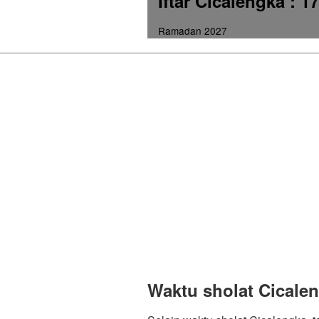
Iftar Cicalengka
: 1
Ramadan 2027
Waktu sholat Cicale