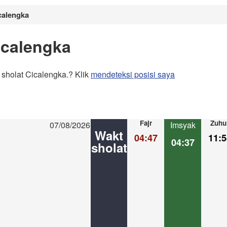
calengka
icalengka
sholat Cicalengka.? Klik
mendeteksi posisi saya
Fajr
Zuhu
07/08/2026
Imsyak
Wakt
04:47
11:5
04:37
sholat