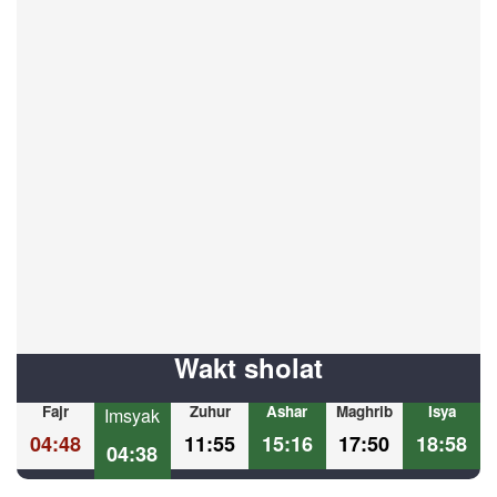
Wakt sholat
Fajr
Zuhur
Ashar
Maghrib
Isya
Imsyak
04:48
11:55
15:16
17:50
18:58
04:38