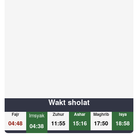
Wakt sholat
Fajr
Zuhur
Ashar
Maghrib
Isya
Imsyak
04:48
11:55
15:16
17:50
18:58
04:38