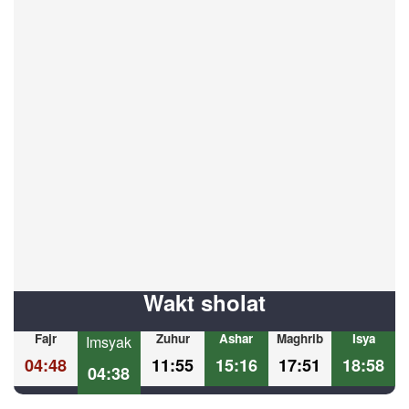
Wakt sholat
Fajr
Zuhur
Ashar
Maghrib
Isya
Imsyak
04:48
11:55
15:16
17:51
18:58
04:38