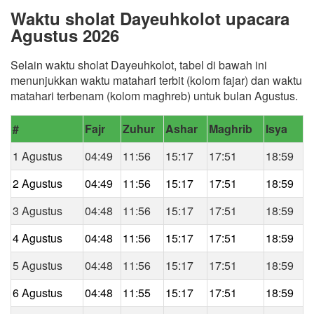
Waktu sholat Dayeuhkolot upacara
Agustus 2026
Selain waktu sholat Dayeuhkolot, tabel di bawah ini
menunjukkan waktu matahari terbit (kolom fajar) dan waktu
matahari terbenam (kolom maghreb) untuk bulan Agustus.
#
Fajr
Zuhur
Ashar
Maghrib
Isya
1 Agustus
04:49
11:56
15:17
17:51
18:59
2 Agustus
04:49
11:56
15:17
17:51
18:59
3 Agustus
04:48
11:56
15:17
17:51
18:59
4 Agustus
04:48
11:56
15:17
17:51
18:59
5 Agustus
04:48
11:56
15:17
17:51
18:59
6 Agustus
04:48
11:55
15:17
17:51
18:59