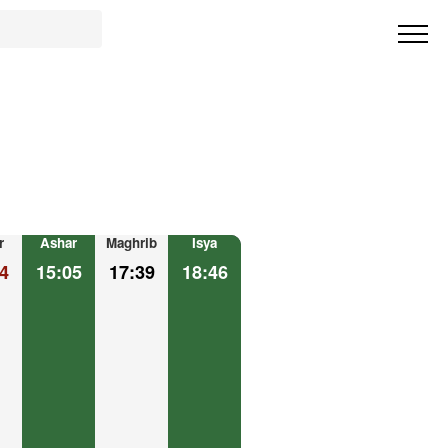
r
Ashar
Maghrib
Isya
4
15:05
17:39
18:46