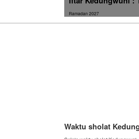
Iftar Kedungwuni
: 
Ramadan 2027
Waktu sholat Kedun