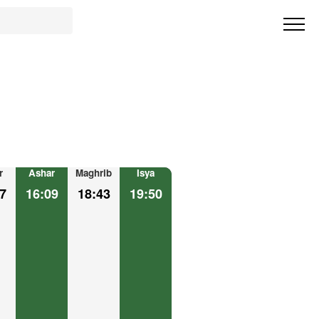
r
Ashar
Maghrib
Isya
7
16:09
18:43
19:50