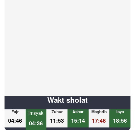
Wakt sholat
Fajr
Zuhur
Ashar
Maghrib
Isya
Imsyak
04:46
11:53
15:14
17:48
18:56
04:36