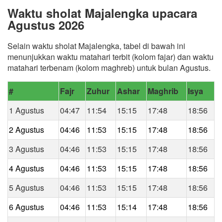
Waktu sholat Majalengka upacara
Agustus 2026
Selain waktu sholat Majalengka, tabel di bawah ini
menunjukkan waktu matahari terbit (kolom fajar) dan waktu
matahari terbenam (kolom maghreb) untuk bulan Agustus.
#
Fajr
Zuhur
Ashar
Maghrib
Isya
1 Agustus
04:47
11:54
15:15
17:48
18:56
2 Agustus
04:46
11:53
15:15
17:48
18:56
3 Agustus
04:46
11:53
15:15
17:48
18:56
4 Agustus
04:46
11:53
15:15
17:48
18:56
5 Agustus
04:46
11:53
15:15
17:48
18:56
6 Agustus
04:46
11:53
15:14
17:48
18:56