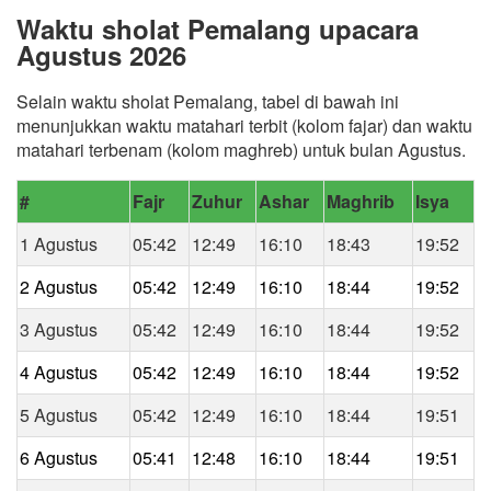
Waktu sholat Pemalang upacara
Agustus 2026
Selain waktu sholat Pemalang, tabel di bawah ini
menunjukkan waktu matahari terbit (kolom fajar) dan waktu
matahari terbenam (kolom maghreb) untuk bulan Agustus.
#
Fajr
Zuhur
Ashar
Maghrib
Isya
1 Agustus
05:42
12:49
16:10
18:43
19:52
2 Agustus
05:42
12:49
16:10
18:44
19:52
3 Agustus
05:42
12:49
16:10
18:44
19:52
4 Agustus
05:42
12:49
16:10
18:44
19:52
5 Agustus
05:42
12:49
16:10
18:44
19:51
6 Agustus
05:41
12:48
16:10
18:44
19:51