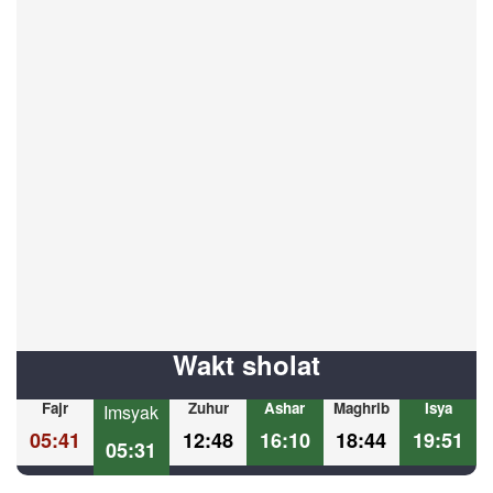
Wakt sholat
Fajr
Zuhur
Ashar
Maghrib
Isya
Imsyak
05:41
12:48
16:10
18:44
19:51
05:31