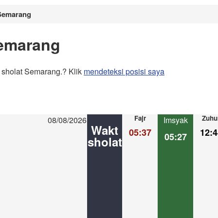
 Semarang
Semarang
 sholat Semarang.? Klik
mendeteksi posisi saya
Fajr
Zuhu
08/08/2026
Imsyak
Wakt
05:37
12:4
05:27
sholat