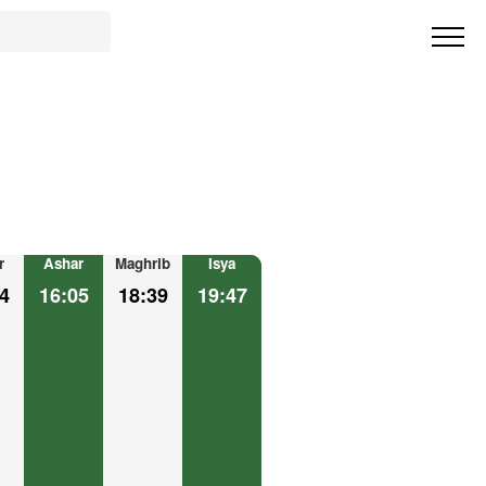
r
Ashar
Maghrib
Isya
4
16:05
18:39
19:47