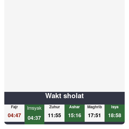
Wakt sholat
Fajr
Zuhur
Ashar
Maghrib
Isya
Imsyak
04:47
11:55
15:16
17:51
18:58
04:37